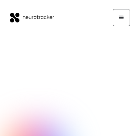
El rincón de los expertos
Lee Sidebottom
27 de octubre de 2023