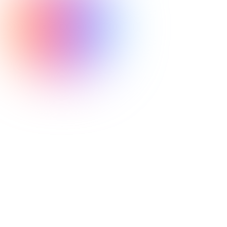
NeuroTracker
estudios publicados
metarevisión