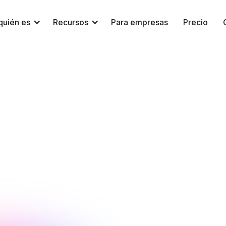
quién es
Recursos
Para empresas
Precio
Equipo NeuroTrackerX
Bienestar
8 de enero de 2026