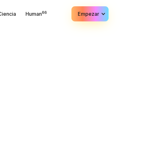
66
Ciencia
Human
Empezar