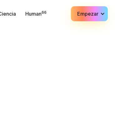
66
Ciencia
Human
Empezar