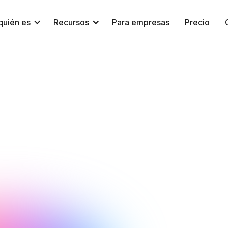
quién es
Recursos
Para empresas
Precio
Lee Sidebottom
NeuroTracker
25 de agosto de 2025