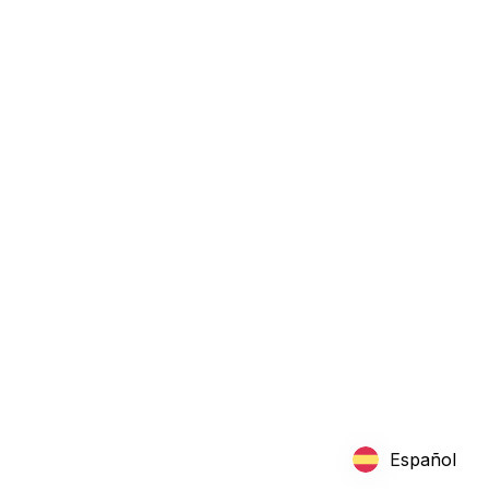
Envejecimiento
Rehabilitación
Septiembre de 2022
Efecto del entrenamiento de seguimiento de
múltiples objetos en 3D sobre la destreza
manual en adultos mayores con demencia y
deterioro cognitivo leve
Español