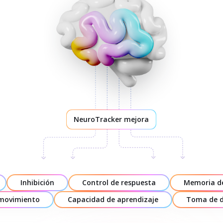
NeuroTracker mejora
Inhibición
Control de respuesta
Memoria de
 movimiento
Capacidad de aprendizaje
Toma de d