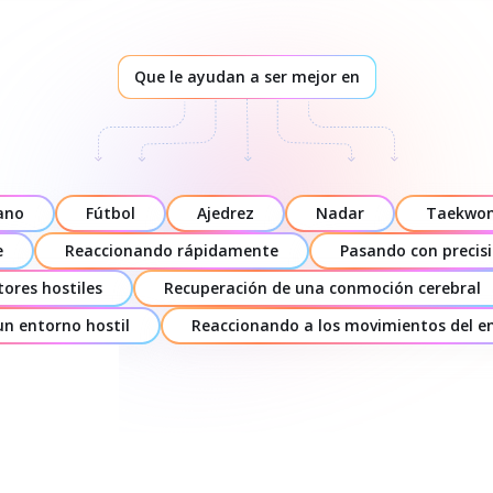
Que le ayudan a ser mejor en
ano
Fútbol
Ajedrez
Nadar
Taekwo
e
Reaccionando rápidamente
Pasando con precis
tores hostiles
Recuperación de una conmoción cerebral
n entorno hostil
Reaccionando a los movimientos del 